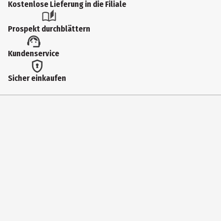
Kostenlose Lieferung in die Filiale
Artikelnummer des Herstellers
Prospekt durchblättern
87225
Lizenz (spw)
Kundenservice
Funko Marvel
Sicher einkaufen
Hersteller
Funko EU BV
Herstelleradresse
Zuidplein 36, 1077 XV Amsterdam
Kontaktmöglichkeit
supportEMEA@Funko.com