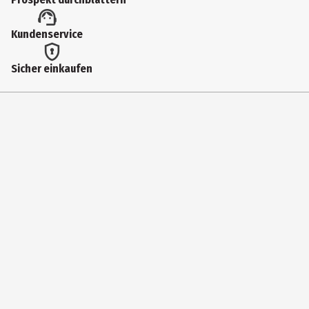
93513
Lizenz (spw)
Kundenservice
Funko Video Games
Sicher einkaufen
Hersteller
Funko EU BV
Herstelleradresse
Zuidplein 36, 1077 XV Amsterdam
Kontaktmöglichkeit
supportEMEA@Funko.com