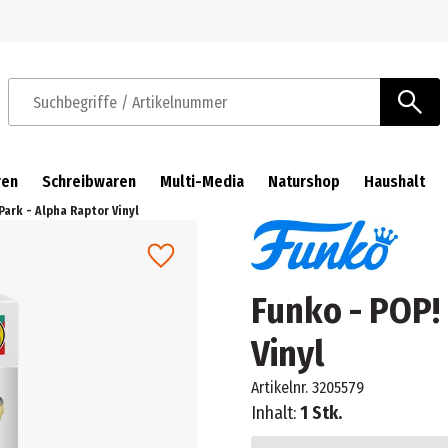
Zur Navigation springen
Zum Hauptinhalt springen
Suchbegriffe / Artikelnummer
ren
Schreibwaren
Multi-Media
Naturshop
Haushalt
Park - Alpha Raptor Vinyl
Funko - POP! 
Vinyl
Artikelnr.
3205579
Inhalt:
1 Stk.