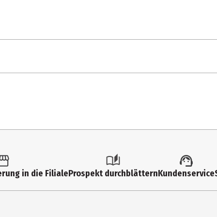
1 Stk.
Action Figuren
6 Jahre
90388
Funko Movies
rung in die Filiale
Prospekt durchblättern
Kundenservice
Funko EU BV
Zuidplein 36, 1077 XV Amsterdam