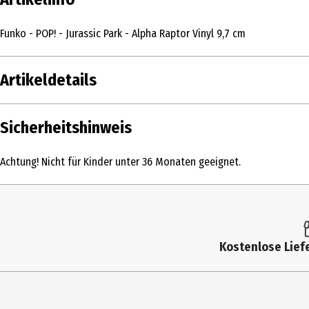
Funko - POP! - Jurassic Park - Alpha Raptor Vinyl 9,7 cm
Artikeldetails
Inhalt
Sicherheitshinweis
Produkttyp
Achtung! Nicht für Kinder unter 36 Monaten geeignet.
Altersempfehlung ab
Artikelnummer des Herstellers
Lizenz (spw)
Kostenlose Liefe
Hersteller
Herstelleradresse