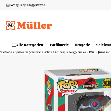
Foto
BabyClub
Lifestyle
Alle Kategorien
Parfümerie
Drogerie
Spielwa
Startseite
Spielwaren
Verkehr & Action
Actionspielzeug
Funko - POP! - Jurassic 