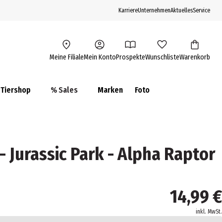
Karriere
Unternehmen
Aktuelles
Service
Meine Filiale
Mein Konto
Prospekte
Wunschliste
Warenkorb
Tiershop
% Sales
Marken
Foto
- Jurassic Park - Alpha Raptor
14,99 €
inkl. MwSt.