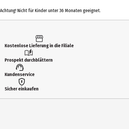
1 Stk.
Achtung! Nicht für Kinder unter 36 Monaten geeignet.
Produkttyp
Action Figuren
Altersempfehlung ab
6 Jahre
Kostenlose Lieferung in die Filiale
Artikelnummer des Herstellers
Prospekt durchblättern
90342
Lizenz (spw)
Kundenservice
Funko Disney
Sicher einkaufen
Hersteller
Funko EU BV
Herstelleradresse
Zuidplein 36, 1077 XV Amsterdam