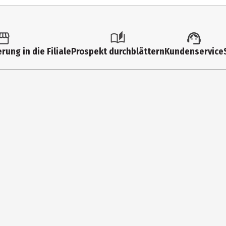
6 Jahre
86488
Funko Others
rung in die Filiale
Prospekt durchblättern
Kundenservice
Funko EU BV
Zuidplein 36, 1077 XV Amsterdam
supportEMEA@Funko.com