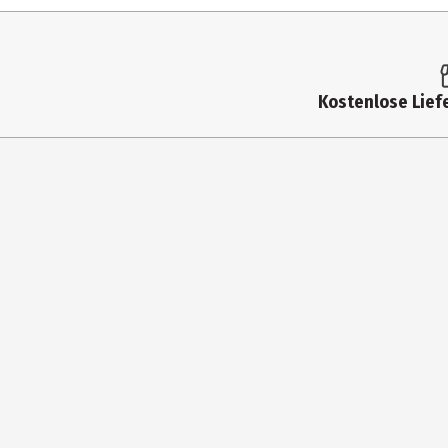
Altersempfehlung ab
Artikelnummer des Herstellers
Lizenz (spw)
Kostenlose Liefe
Hersteller
Herstelleradresse
Kontaktmöglichkeit