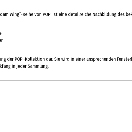
am Wing“-Reihe von POP! ist eine detailreiche Nachbildung des beka
e
en
g der POP!-Kollektion dar. Sie wird in einer ansprechenden Fensterbo
kfang in jeder Sammlung.
1 Stk.
Action Figuren