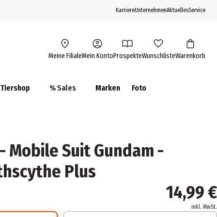
Karriere
Unternehmen
Aktuelles
Service
Meine Filiale
Mein Konto
Prospekte
Wunschliste
Warenkorb
Tiershop
% Sales
Marken
Foto
 - Mobile Suit Gundam -
hscythe Plus
14,99 €
inkl. MwSt.