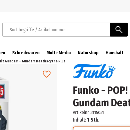
Zur Navigation springen
Zum Hauptinhalt springen
Suchbegriffe / Artikelnummer
ren
Schreibwaren
Multi-Media
Naturshop
Haushalt
Suit Gundam - Gundam Deathscythe Plus
Funko - POP!
Gundam Deat
Artikelnr.
3115051
Inhalt:
1 Stk.