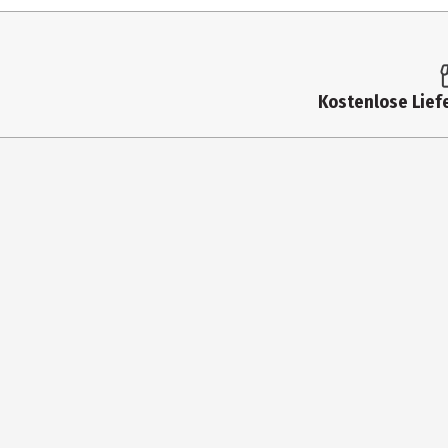
Altersempfehlung ab
Artikelnummer des Herstellers
Hersteller
Kostenlose Liefe
Herstelleradresse
Kontaktmöglichkeit