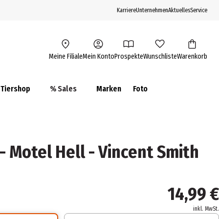
Karriere
Unternehmen
Aktuelles
Service
Meine Filiale
Mein Konto
Prospekte
Wunschliste
Warenkorb
Tiershop
% Sales
Marken
Foto
- Motel Hell - Vincent Smith
14,99 €
inkl. MwSt.