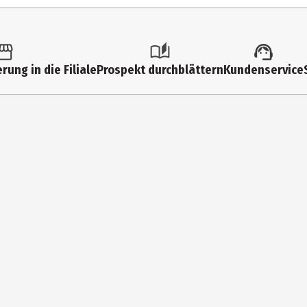
6 Jahre
84128
Funko EU BV
rung in die Filiale
Prospekt durchblättern
Kundenservice
Zuidplein 36, 1077 XV Amsterdam
supportEMEA@Funko.com