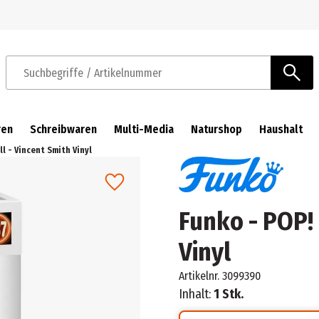
Zur Navigation springen
Zum Hauptinhalt springen
Suchbegriffe / Artikelnummer
ren
Schreibwaren
Multi-Media
Naturshop
Haushalt
l - Vincent Smith Vinyl
Funko - POP! 
Vinyl
Artikelnr.
3099390
Inhalt:
1 Stk.