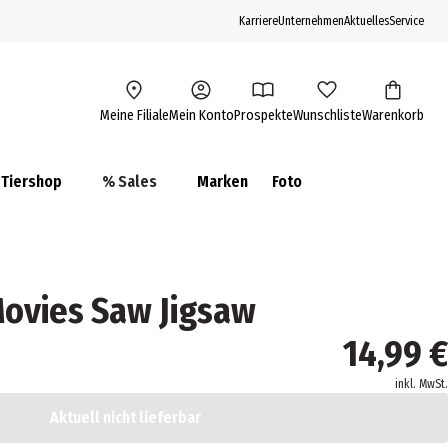
Karriere
Unternehmen
Aktuelles
Service
Meine Filiale
Mein Konto
Prospekte
Wunschliste
Warenkorb
Tiershop
% Sales
Marken
Foto
ovies Saw Jigsaw
14,99 €
inkl. MwSt.
Aktuell nicht lieferbar