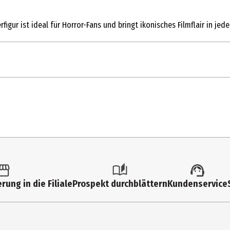
figur ist ideal für Horror-Fans und bringt ikonisches Filmflair in je
1 Stk.
Action Figuren
6 Jahre
80692
Funko Others
rung in die Filiale
Prospekt durchblättern
Kundenservice
Funko EU BV
Zuidplein 36, 1077 XV Amsterdam