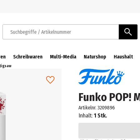
Zur Navigation springen
Zum Hauptinhalt springen
Suchbegriffe / Artikelnummer
ren
Schreibwaren
Multi-Media
Naturshop
Haushalt
Jigsaw
Funko POP! M
Artikelnr.
3209896
Inhalt:
1 Stk.