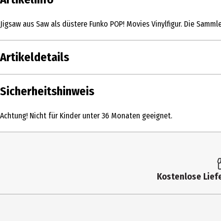
Jigsaw aus Saw als düstere Funko POP! Movies Vinylfigur. Die Sammler
Artikeldetails
Inhalt
Sicherheitshinweis
Produkttyp
Achtung! Nicht für Kinder unter 36 Monaten geeignet.
Altersempfehlung ab
Artikelnummer des Herstellers
Lizenz (spw)
Kostenlose Liefe
Hersteller
Herstelleradresse