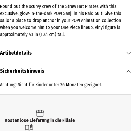
Round out the scurvy crew of the Straw Hat Pirates with this
exclusive, glow-in-the-dark POP! Sanji in his Raid Suit! Give this
sailor a place to drop anchor in your POP! Animation collection
when you welcome him to your One Piece lineup. Vinyl figure is
approximately 4.1 in (10.4 cm) tall.
Artikeldetails
Inhalt
Sicherheitshinweis
1 Stk.
Achtung! Nicht für Kinder unter 36 Monaten geeignet.
Produkttyp
Action Figuren
Altersempfehlung ab
6 Jahre
Kostenlose Lieferung in die Filiale
Artikelnummer des Herstellers