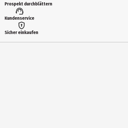
Prospekt durchblättern
94109
Lizenz (spw)
Kundenservice
Funko Anime
Sicher einkaufen
Hersteller
Funko EU BV
Herstelleradresse
Zuidplein 36, 1077 XV Amsterdam
Kontaktmöglichkeit
supportEMEA@Funko.com