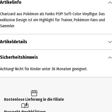
Artikelinfo
Charizard aus Pokémon als Funko POP! Soft-Color Vinylfigur. Das
exklusive Design ist ein Highlight für Trainer, Pokémon-Fans und
Sammler.
Artikeldetails
Inhalt
Sicherheitshinweis
1 Stk.
Achtung! Nicht für Kinder unter 36 Monaten geeignet.
Produkttyp
Action Figuren
Altersempfehlung ab
6 Jahre
Kostenlose Lieferung in die Filiale
Artikelnummer des Herstellers
Prospekt durchblättern