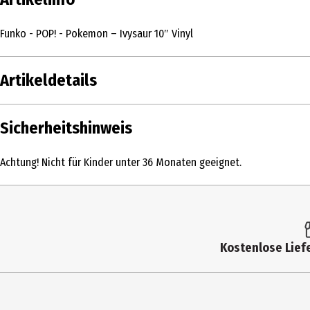
Funko - POP! - Pokemon – Ivysaur 10″ Vinyl
Artikeldetails
Inhalt
Sicherheitshinweis
Produkttyp
Achtung! Nicht für Kinder unter 36 Monaten geeignet.
Altersempfehlung ab
Artikelnummer des Herstellers
Lizenz (spw)
Kostenlose Liefe
Hersteller
Herstelleradresse