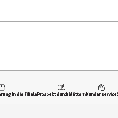
1 Stk.
Action Figuren
6 Jahre
91988
Funko Video Games
rung in die Filiale
Prospekt durchblättern
Kundenservice
Funko EU BV
Zuidplein 36, 1077 XV Amsterdam