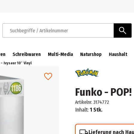
Zur Navigation springen
Zum Hauptinhalt springen
Suchbegriffe / Artikelnummer
ren
Schreibwaren
Multi-Media
Naturshop
Haushalt
– Ivysaur 10″ Vinyl
Funko - POP!
Artikelnr.
3174772
Inhalt:
1 Stk.
Lieferung nach Ha