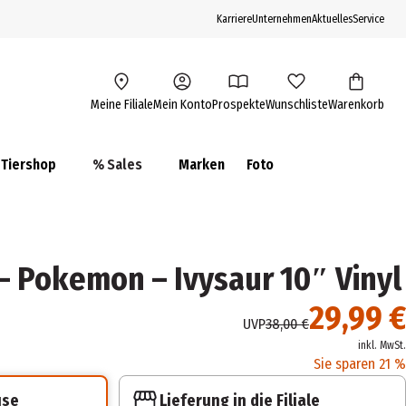
Karriere
Unternehmen
Aktuelles
Service
Meine Filiale
Mein Konto
Prospekte
Wunschliste
Warenkorb
Tiershop
% Sales
Marken
Foto
 - Pokemon – Ivysaur 10″ Vinyl
29,99 €
UVP
38,00 €
inkl. MwSt.
Sie sparen 21 %
Lieferung in die Filiale
use