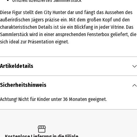
offiziell lizenziertes Sammlerstück
Diese Figur stellt den City Hunter dar und fängt das Aussehen des
außerirdischen Jägers präzise ein. Mit dem großen Kopf und den
charakteristischen Details ist sie ein Blickfang in jeder Vitrine. Das
Sammlerstück wird in einer ansprechenden Fensterbox geliefert, die
sich ideal zur Präsentation eignet.
Artikeldetails
Inhalt
Sicherheitshinweis
1 Stk.
Achtung! Nicht für Kinder unter 36 Monaten geeignet.
Produkttyp
Action Figuren
Altersempfehlung ab
6 Jahre
Kostenlose Lieferung in die Filiale