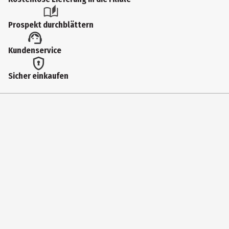
Artikelnummer des Herstellers
Prospekt durchblättern
80200
Lizenz (spw)
Kundenservice
Funko Others
Sicher einkaufen
Zielgruppe
Grundschüler|Jugendliche
Hersteller
Funko EU BV
Herstelleradresse
Zuidplein 36, 1077 XV Amsterdam
Kontaktmöglichkeit
supportEMEA@Funko.com