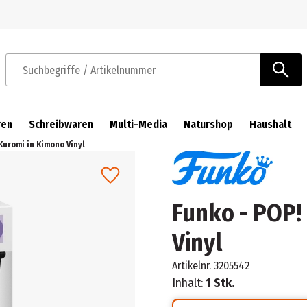
Zur Navigation springen
Zum Hauptinhalt springen
Suchbegriffe / Artikelnummer
ren
Schreibwaren
Multi-Media
Naturshop
Haushalt
 Kuromi in Kimono Vinyl
Funko - POP! 
Vinyl
Artikelnr.
3205542
Inhalt:
1 Stk.