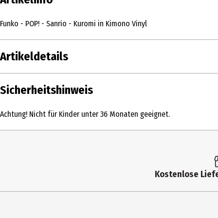
Funko - POP! - Sanrio - Kuromi in Kimono Vinyl
Artikeldetails
Inhalt
Sicherheitshinweis
Produkttyp
Achtung! Nicht für Kinder unter 36 Monaten geeignet.
Altersempfehlung ab
Artikelnummer des Herstellers
Lizenz (spw)
Kostenlose Liefe
Hersteller
Herstelleradresse