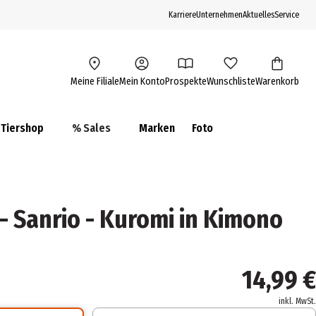
Karriere
Unternehmen
Aktuelles
Service
Meine Filiale
Mein Konto
Prospekte
Wunschliste
Warenkorb
Tiershop
% Sales
Marken
Foto
- Sanrio - Kuromi in Kimono
14,99 €
inkl. MwSt.