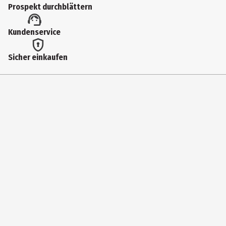
Prospekt durchblättern
92903
Lizenz (spw)
Kundenservice
Funko Disney
Sicher einkaufen
Hersteller
Funko EU BV
Herstelleradresse
Zuidplein 36, 1077 XV Amsterdam
Kontaktmöglichkeit
supportEMEA@Funko.com