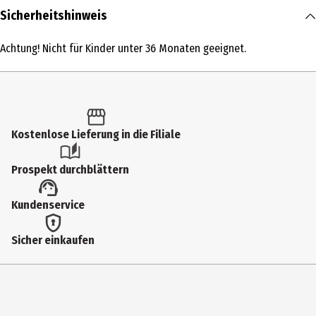
Inhalt
Sicherheitshinweis
1 Stk.
Achtung! Nicht für Kinder unter 36 Monaten geeignet.
Produkttyp
Action Figuren
Altersempfehlung ab
6 Jahre
Kostenlose Lieferung in die Filiale
Artikelnummer des Herstellers
Prospekt durchblättern
93750
Lizenz (spw)
Kundenservice
Funko Sports
Sicher einkaufen
Hersteller
Funko EU BV
Herstelleradresse