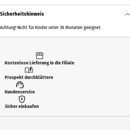
Inhalt
Sicherheitshinweis
1 Stk.
Achtung! Nicht für Kinder unter 36 Monaten geeignet.
Produkttyp
Action Figuren
Altersempfehlung ab
6 Jahre
Kostenlose Lieferung in die Filiale
Artikelnummer des Herstellers
Prospekt durchblättern
93563
Lizenz (spw)
Kundenservice
Funko Video Games
Sicher einkaufen
Hersteller
Funko EU BV
Herstelleradresse