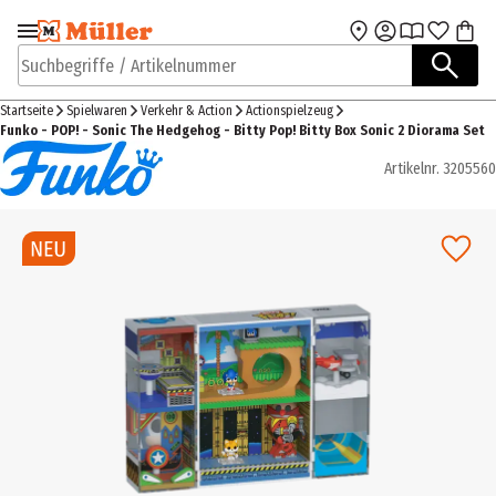
Zur Navigation
Zum Hauptinhalt
springen
springen
Suchbegriffe / Artikelnummer
Startseite
Spielwaren
Verkehr & Action
Actionspielzeug
Funko - POP! - Sonic The Hedgehog - Bitty Pop! Bitty Box Sonic 2 Diorama Set
Artikelnr.
3205560