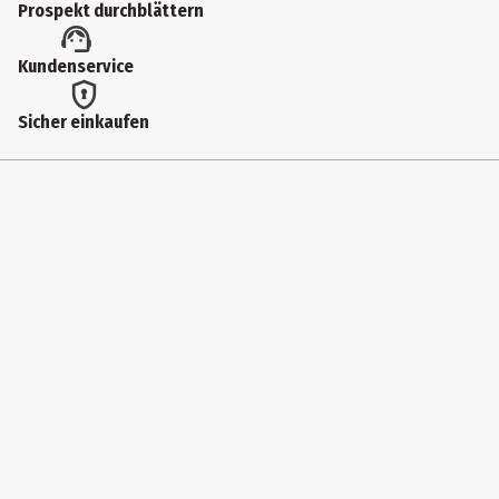
Prospekt durchblättern
67533
Lizenz (spw)
Kundenservice
Funko Star Wars
Sicher einkaufen
Hersteller
Funko EU BV
Herstelleradresse
Zuidplein 36, 1077 XV Amsterdam
Kontaktmöglichkeit
supportEMEA@Funko.com