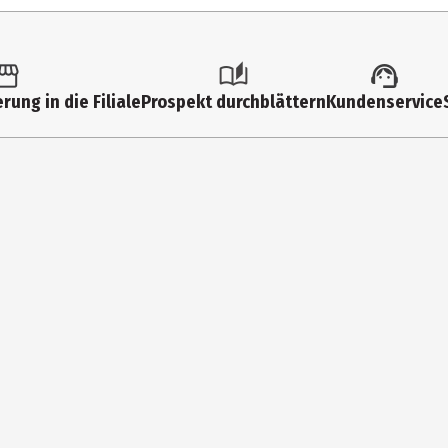
6 Jahre
68046
Funko TV
rung in die Filiale
Prospekt durchblättern
Kundenservice
Grundschüler|Jugendliche
Funko EU BV
Zuidplein 36, 1077 XV Amsterdam
supportEMEA@Funko.com