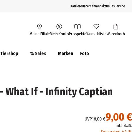
Karriere
Unternehmen
Aktuelles
Service
Meine Filiale
Mein Konto
Prospekte
Wunschliste
Warenkorb
Tiershop
% Sales
Marken
Foto
- What If - Infinity Captian
9,00 €
UVP
16,00 €
inkl. MwSt.
Sie sparen 44 %