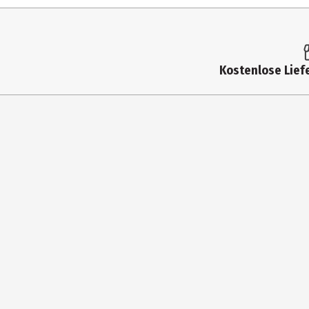
Altersempfehlung ab
Artikelnummer des Herstellers
Lizenz (spw)
Kostenlose Liefe
Zielgruppe
Hersteller
Herstelleradresse
Kontaktmöglichkeit