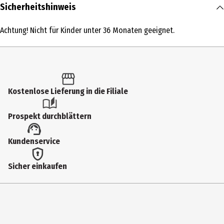
Inhalt
Sicherheitshinweis
1 Stk.
Achtung! Nicht für Kinder unter 36 Monaten geeignet.
Produkttyp
Action Figuren
Altersempfehlung ab
6 Jahre
Kostenlose Lieferung in die Filiale
Artikelnummer des Herstellers
Prospekt durchblättern
86609
Lizenz (spw)
Kundenservice
Funko Anime
Sicher einkaufen
Hersteller
Funko EU BV
Herstelleradresse
Zuidplein 36, 1077 XV Amsterdam