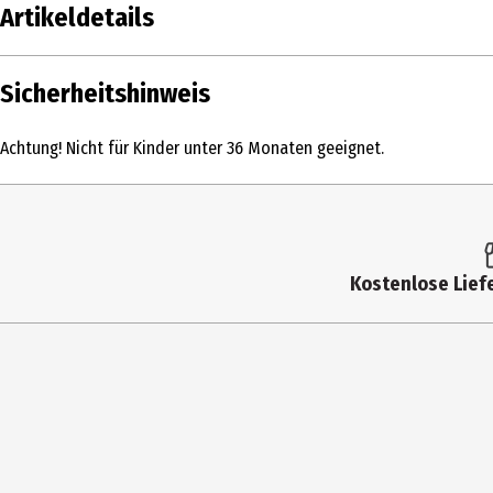
Artikeldetails
Inhalt
Sicherheitshinweis
Produkttyp
Achtung! Nicht für Kinder unter 36 Monaten geeignet.
Altersempfehlung ab
Artikelnummer des Herstellers
Lizenz (spw)
Kostenlose Liefe
Hersteller
Herstelleradresse
Kontaktmöglichkeit