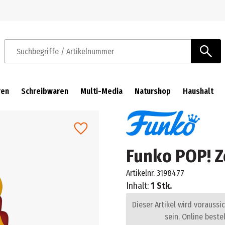
Zur Navigation springen
Zum Hauptinhalt springen
Suchbegriffe / Artikelnummer
ren
Schreibwaren
Multi-Media
Naturshop
Haushalt
Funko POP! Z
Artikelnr.
3198477
Inhalt:
1 Stk.
Dieser Artikel wird voraussi
sein. Online beste