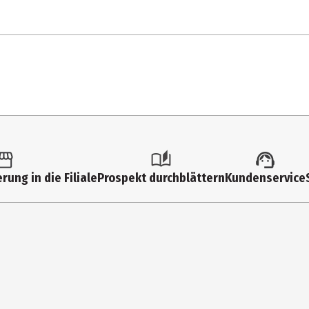
1 Stk.
Action Figuren
6 Jahre
93193
Funko Others
rung in die Filiale
Prospekt durchblättern
Kundenservice
Funko EU BV
Zuidplein 36, 1077 XV Amsterdam
supportEMEA@Funko.com