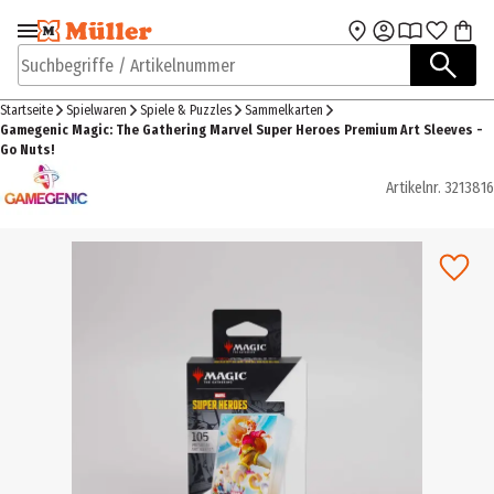
Zur Navigation
Zum Hauptinhalt
springen
springen
Suchbegriffe / Artikelnummer
Startseite
Spielwaren
Spiele & Puzzles
Sammelkarten
Gamegenic Magic: The Gathering Marvel Super Heroes Premium Art Sleeves -
Go Nuts!
Artikelnr.
3213816