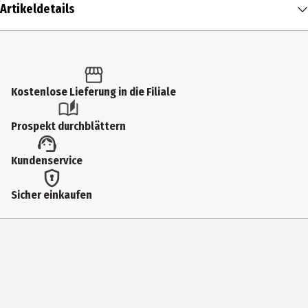
Artikeldetails
Inhalt
1 Stk.
Produkttyp
Kostenlose Lieferung in die Filiale
Sammelkarten
Prospekt durchblättern
Altersempfehlung ab
Kundenservice
13 Jahre
Artikelnummer des Herstellers
Sicher einkaufen
GGS15161
Hersteller
Asmodee GmbH
Herstelleradresse
Friedrichstr. 47 45145 Essen