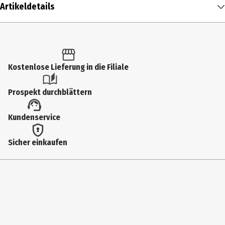
Artikeldetails
Inhalt
1 Stk.
Produkttyp
Kostenlose Lieferung in die Filiale
Sammelkarten
Prospekt durchblättern
Altersempfehlung ab
Kundenservice
13 Jahre
Artikelnummer des Herstellers
Sicher einkaufen
GGS40247
Hersteller
Asmodee GmbH
Herstelleradresse
Friedrichstr. 47 45145 Essen