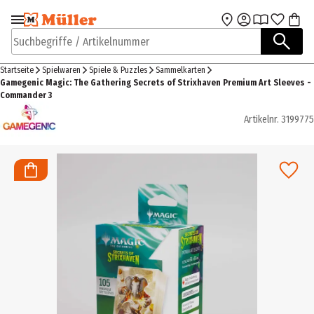
Zur Navigation
Zum Hauptinhalt
springen
springen
Suchbegriffe / Artikelnummer
Startseite
Spielwaren
Spiele & Puzzles
Sammelkarten
Gamegenic Magic: The Gathering Secrets of Strixhaven Premium Art Sleeves -
Commander 3
Artikelnr.
3199775