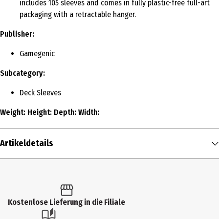
includes 105 sleeves and comes in fully plastic-free full-art
packaging with a retractable hanger.
Publisher:
Gamegenic
Subcategory:
Deck Sleeves
Weight:
Height:
Depth:
Width:
Artikeldetails
Inhalt
1 Stk.
Produkttyp
Kostenlose Lieferung in die Filiale
Sammelkarten