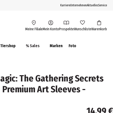
Karriere
Unternehmen
Aktuelles
Service
Meine Filiale
Mein Konto
Prospekte
Wunschliste
Warenkorb
Tiershop
% Sales
Marken
Foto
gic: The Gathering Secrets
n Premium Art Sleeves -
14,99 €