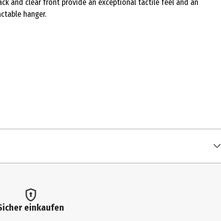
ack and clear front provide an exceptional tactile feel and an
actable hanger.
Sicher einkaufen