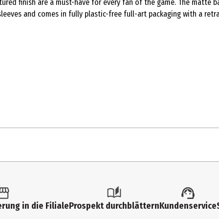
xtured finish are a must-have for every fan of the game. The matte b
leeves and comes in fully plastic-free full-art packaging with a retr
1 Stk.
Sammelkarten
rung in die Filiale
Prospekt durchblättern
Kundenservice
13 Jahre