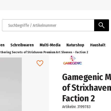
Zur Navigation springen
Zum Hauptinhalt springen
Suchbegriffe / Artikelnummer
ren
Schreibwaren
Multi-Media
Naturshop
Haushalt
hering Secrets of Strixhaven Premium Art Sleeves - Faction 2
Gamegenic Ma
of Strixhave
Faction 2
Artikelnr.
3199783