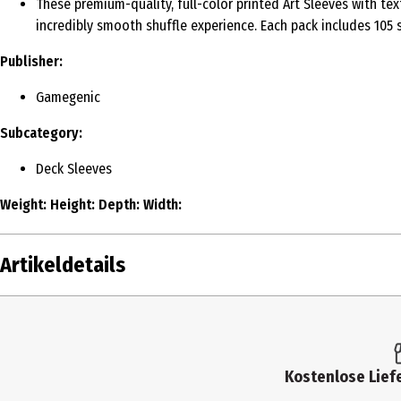
These premium-quality, full-color printed Art Sleeves with te
incredibly smooth shuffle experience. Each pack includes 105 s
Publisher:
Gamegenic
Subcategory:
Deck Sleeves
Weight:
Height:
Depth:
Width:
Artikeldetails
Inhalt
Produkttyp
Kostenlose Liefe
Altersempfehlung ab