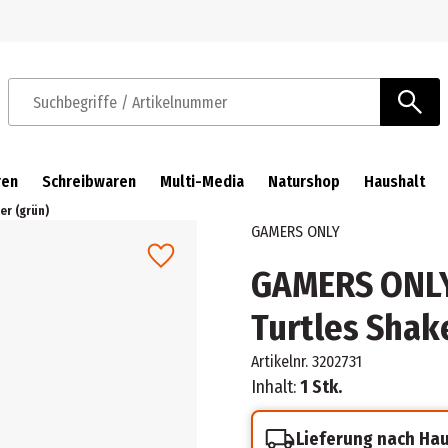
Zur Navigation springen
Zum Hauptinhalt springen
Suchbegriffe / Artikelnummer
ren
Schreibwaren
Multi-Media
Naturshop
Haushalt
r (grün)
GAMERS ONLY
GAMERS ONLY
Turtles Shak
Artikelnr.
3202731
Inhalt:
1 Stk.
Lieferung nach Ha