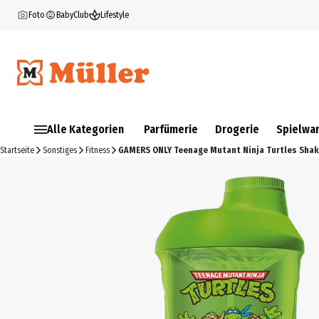
Foto
BabyClub
Lifestyle
Alle Kategorien
Parfümerie
Drogerie
Spielwa
Startseite
Sonstiges
Fitness
GAMERS ONLY Teenage Mutant Ninja Turtles Shake