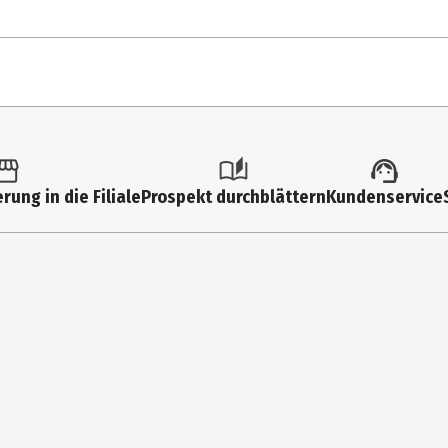
 Stk.
Sonstiges
rung in die Filiale
Prospekt durchblättern
Kundenservice
Fassungsvermögen: 600 ml spülmaschinenfest
GAMERS ONLY GmbH
osef-Dietzgen-Str. 3, 53773 Hennef
hello@gamersonly.com