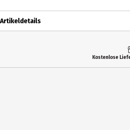
Artikeldetails
Inhalt
1
Produkttyp
Kostenlose Liefe
Nutzungshinweis
Hersteller
Herstelleradresse
J
Kontaktmöglichkeit