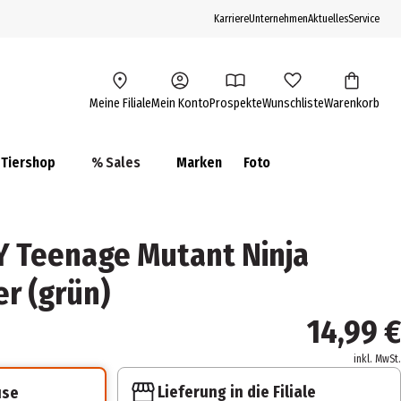
Karriere
Unternehmen
Aktuelles
Service
Meine Filiale
Mein Konto
Prospekte
Wunschliste
Warenkorb
Tiershop
% Sales
Marken
Foto
 Teenage Mutant Ninja
er (grün)
14,99 €
inkl. MwSt.
Lieferung in die Filiale
use