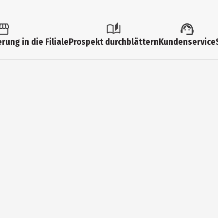
• GLYCERIN • NIACINAMIDE • SALICYLIC ACID • AMMONIUM POLYACRYLO
IC ACID • DICAPRYLYL CARBONATE • GLUCONOLACTONE • GLYCERYL ISOST
ITIC ACID • PEG-100 STEARATE • POTASSIUM HYDROXIDE • SODIUM HYA
rung in die Filiale
Prospekt durchblättern
Kundenservice
nigte Gesicht auflegen. Maske den Konturen des Gesichts anpassen.
e Haut, auch am Hals, einmassieren oder mit einem Wattepad entfer
ahmen für die Verwendung dieses Produkts unter normalen oder vern