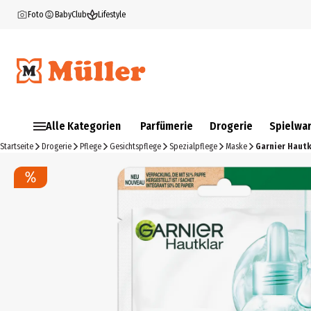
Foto
BabyClub
Lifestyle
Alle Kategorien
Parfümerie
Drogerie
Spielwa
Startseite
Drogerie
Pflege
Gesichtspflege
Spezialpflege
Maske
Garnier Hautk