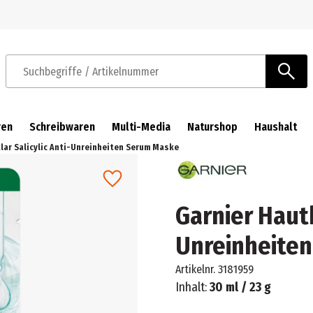
Zur Navigation springen
Zum Hauptinhalt springen
Suchbegriffe / Artikelnummer
ren
Schreibwaren
Multi-Media
Naturshop
Haushalt
lar Salicylic Anti-Unreinheiten Serum Maske
Garnier Hautk
Unreinheite
Artikelnr.
3181959
Inhalt:
30 ml / 23 g