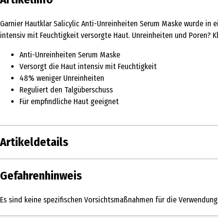
Garnier Hautklar Salicylic Anti-Unreinheiten Serum Maske wurde in e
intensiv mit Feuchtigkeit versorgte Haut. Unreinheiten und Poren? Kl
Anti-Unreinheiten Serum Maske
Versorgt die Haut intensiv mit Feuchtigkeit
48% weniger Unreinheiten
Reguliert den Talgüberschuss
Für empfindliche Haut geeignet
Artikeldetails
Inhalt
30 ml
/ 23 g
Gefahrenhinweis
Produkttyp
Maske
Es sind keine spezifischen Vorsichtsmaßnahmen für die Verwendung
Einsatzbereich
Pflege