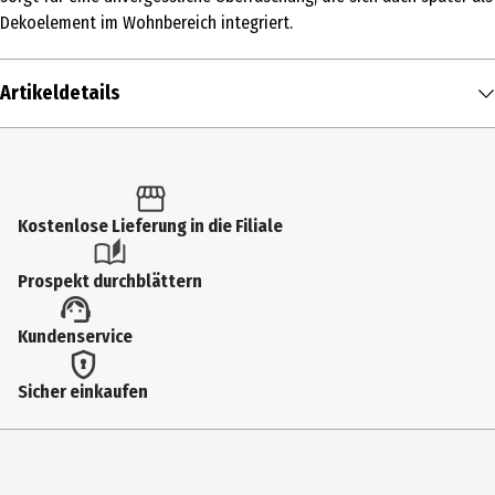
Dekoelement im Wohnbereich integriert.
Artikeldetails
Inhalt
1 Stk.
Produkttyp
Kostenlose Lieferung in die Filiale
Geschenkverpackungen
Prospekt durchblättern
Hersteller
Kundenservice
holzgrusskarten.at - Die Laserei
Herstelleradresse
Sicher einkaufen
Wiesenweg 2 ,3632 Bad Traunstein
Kontaktmöglichkeit
office@holzgrusskarten.at