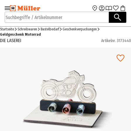
Zur Navigation
Zum Hauptinhalt
springen
springen
Suchbegriffe / Artikelnummer
Startseite
Schreibwaren
Bastelbedarf
Geschenkverpackungen
Geldgeschenk Motorrad
DIE LASEREI
Artikelnr.
3173440