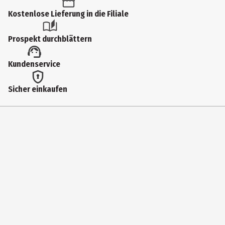
Produkttyp
Kostenlose Lieferung in die Filiale
Aktenvernichter
Prospekt durchblättern
Kundenservice
Sicher einkaufen