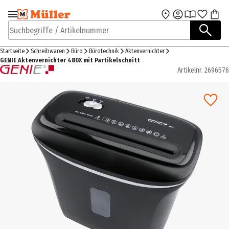
Zur Navigation
Zum Hauptinhalt
springen
springen
Suchbegriffe / Artikelnummer
Startseite
Schreibwaren
Büro
Bürotechnik
Aktenvernichter
GENIE Aktenvernichter 480X mit Partikelschnitt
Artikelnr.
2696576