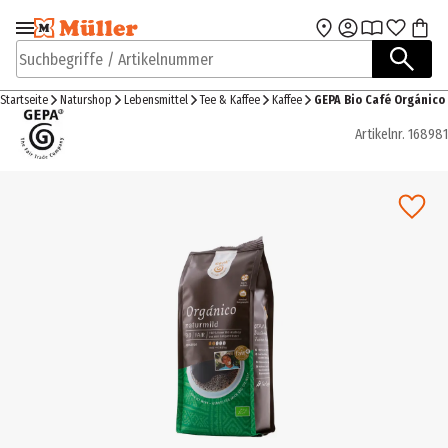
Zur Navigation
Zum Hauptinhalt
springen
springen
Suchbegriffe / Artikelnummer
Startseite
Naturshop
Lebensmittel
Tee & Kaffee
Kaffee
GEPA Bio Café Orgánico
Artikelnr.
168981