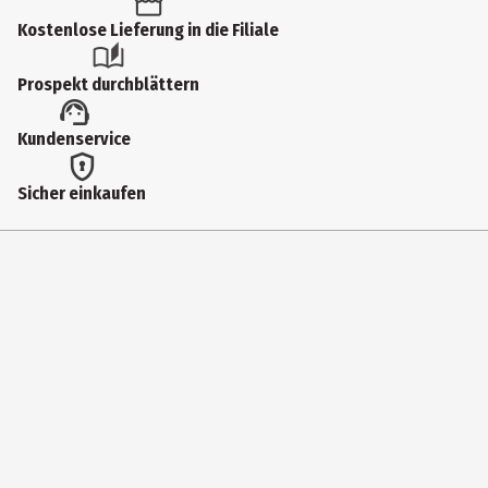
Kostenlose Lieferung in die Filiale
Zutaten
100% Bio Arabica Kaffee
Prospekt durchblättern
Zertifizierung
Kundenservice
EU-Bio
Öko-Kontrollstelle
Sicher einkaufen
DE-ÖKO-001
Hersteller
GEPA mbH
Herstelleradresse
Gepa-Weg 1, 42327 Wuppertal
Kontaktmöglichkeit
info@gepa.de