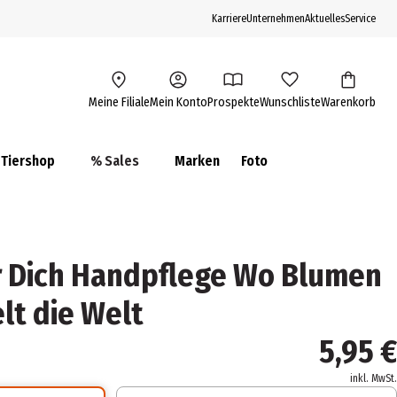
Karriere
Unternehmen
Aktuelles
Service
Meine Filiale
Mein Konto
Prospekte
Wunschliste
Warenkorb
Tiershop
% Sales
Marken
Foto
r Dich Handpflege Wo Blumen
lt die Welt
5,95 €
inkl. MwSt.