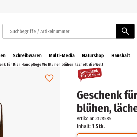
Zur Navigation springen
Zum Hauptinhalt springen
Suchbegriffe / Artikelnummer
ren
Schreibwaren
Multi-Media
Naturshop
Haushalt
nk für Dich Handpflege Wo Blumen blühen, lächelt die Welt
Geschenk fü
blühen, läche
Artikelnr.
3128585
Inhalt:
1 Stk.