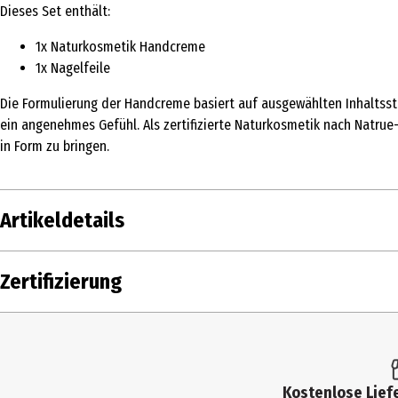
Dieses Set enthält:
1x Naturkosmetik Handcreme
1x Nagelfeile
Die Formulierung der Handcreme basiert auf ausgewählten Inhaltsst
ein angenehmes Gefühl. Als zertifizierte Naturkosmetik nach Natrue-S
in Form zu bringen.
Artikeldetails
Inhalt
1 Stk.
Zertifizierung
Produkttyp
Handpflege
Einsatzbereich
Handpflege
Hauttyp
alle Hauttypen
Kostenlose Liefe