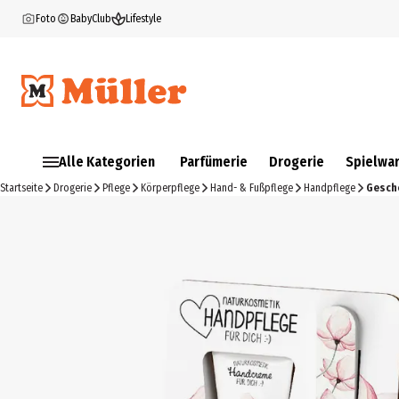
Foto
BabyClub
Lifestyle
Alle Kategorien
Parfümerie
Drogerie
Spielwa
Startseite
Drogerie
Pflege
Körperpflege
Hand- & Fußpflege
Handpflege
Gesche