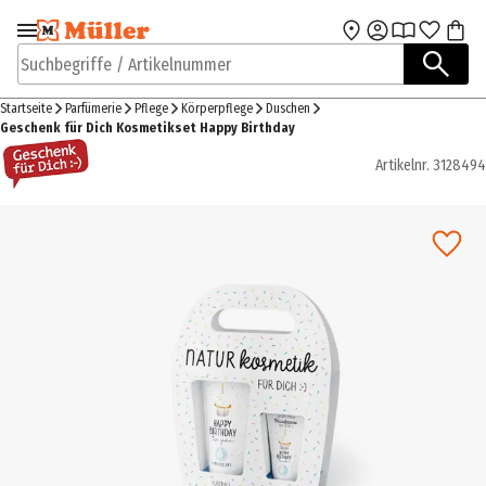
Zur Navigation
Zum Hauptinhalt
springen
springen
Suchbegriffe / Artikelnummer
Startseite
Parfümerie
Pflege
Körperpflege
Duschen
Geschenk für Dich Kosmetikset Happy Birthday
Artikelnr.
3128494