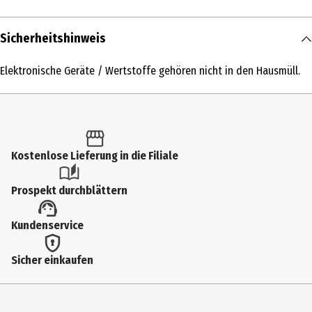
Inhalt
Sicherheitshinweis
1 Stk.
Elektronische Geräte / Wertstoffe gehören nicht in den Hausmüll.
Produkttyp
Windlicht
Breite
13 cm
Kostenlose Lieferung in die Filiale
Höhe
Prospekt durchblättern
16 cm
Materialdetails
Kundenservice
LED-Licht aus Papier
Sicher einkaufen
Tiefe
5 cm