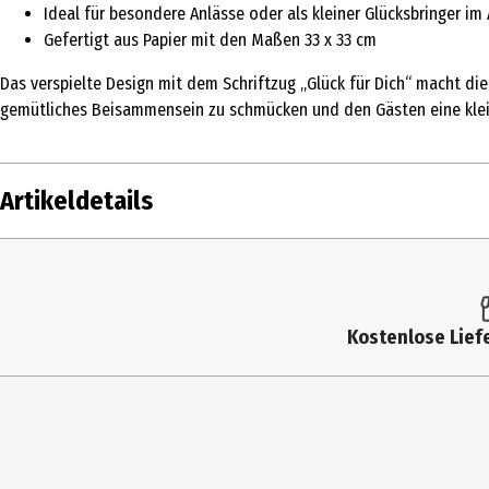
Ideal für besondere Anlässe oder als kleiner Glücksbringer im 
Gefertigt aus Papier mit den Maßen 33 x 33 cm
Das verspielte Design mit dem Schriftzug „Glück für Dich“ macht die
gemütliches Beisammensein zu schmücken und den Gästen eine klein
Artikeldetails
Inhalt
20 Stk.
Produkttyp
Servietten
Kostenlose Liefe
Breite
33 cm
Höhe
33 cm
Materialdetails
Papier
Hersteller
la vida Gmb