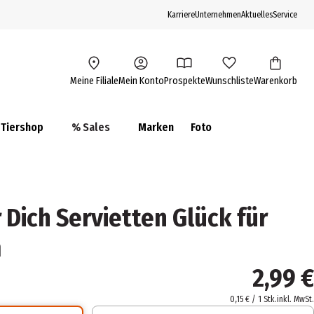
Karriere
Unternehmen
Aktuelles
Service
Meine Filiale
Mein Konto
Prospekte
Wunschliste
Warenkorb
Tiershop
% Sales
Marken
Foto
 Dich Servietten Glück für
m
2,99 €
0,15 € / 1 Stk.
inkl. MwSt.