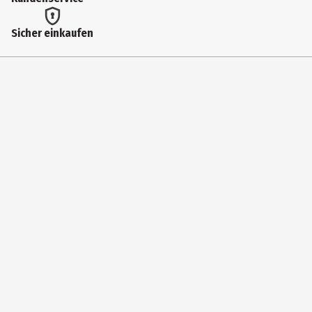
Höhe
Sicher einkaufen
33 cm
Materialdetails
Papier
Hersteller
la vida GmbH
Herstelleradresse
Veckerhagener Straße 1c, DE-34376 Immenhausen-Mariendorf
Kontaktmöglichkeit
produkt@lavida.de