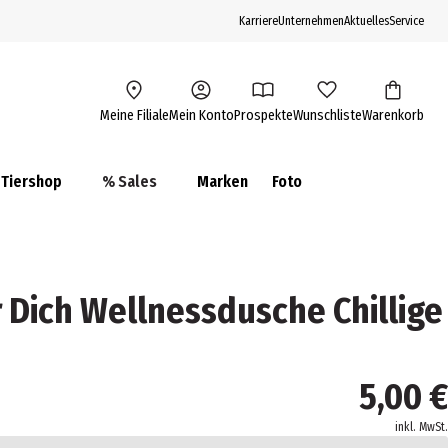
Karriere
Unternehmen
Aktuelles
Service
Meine Filiale
Mein Konto
Prospekte
Wunschliste
Warenkorb
Tiershop
% Sales
Marken
Foto
 Dich Wellnessdusche Chillige
5,00 €
inkl. MwSt.