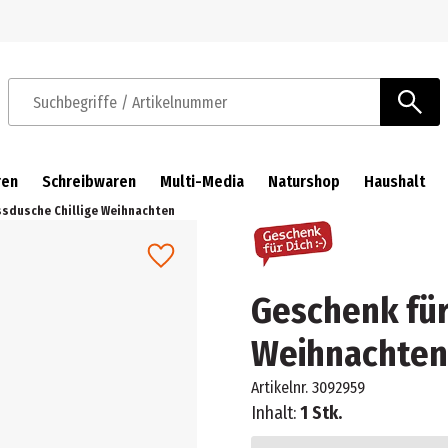
Zur Navigation springen
Zum Hauptinhalt springen
Suchbegriffe / Artikelnummer
ren
Schreibwaren
Multi-Media
Naturshop
Haushalt
ssdusche Chillige Weihnachten
Geschenk für
Weihnachten
Artikelnr.
3092959
Inhalt:
1 Stk.