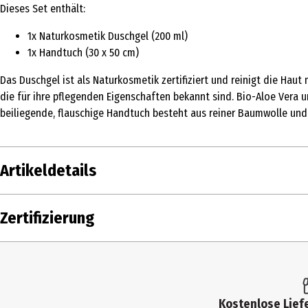
Dieses Set enthält:
1x Naturkosmetik Duschgel (200 ml)
1x Handtuch (30 x 50 cm)
Das Duschgel ist als Naturkosmetik zertifiziert und reinigt die Ha
die für ihre pflegenden Eigenschaften bekannt sind. Bio-Aloe Vera 
beiliegende, flauschige Handtuch besteht aus reiner Baumwolle und
Artikeldetails
Inhalt
1 Stk.
Zertifizierung
Produkttyp
Duschgel
Einsatzbereich
Duschen
Hauttyp
alle Hauttypen
Kostenlose Liefe