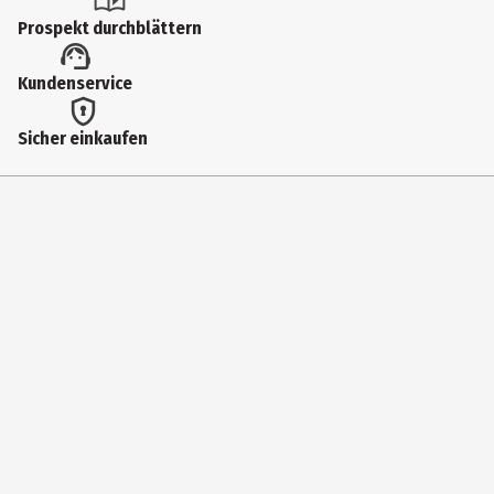
Duschen
Prospekt durchblättern
Hauttyp
Kundenservice
alle Hauttypen
Inhaltsstoffe
Sicher einkaufen
Ingredients: Aqua (Water), Sodium Coco-Sulfate, Glycerin, Lauryl
Glucoside, Coco-Glucoside, Aloe Barbadensis Leaf Juice*, Glyceryl
Oleate, Nelumbo Nucifera Flower Extract, Camellia Sinensis Leaf
Extract*, Betaine, Inulin, Arginine, Citric Acid, PCA Glyceryl Oleate,
PCA Ethyl Cocoyl Arginate, Sodium Chloride, Potassium Sorbate,
Phytic Acid, Tocopherol, Hydrogenated Palm Glycerides Citrate,
Lecithin, Ascorbyl Palmitate, Parfum (Fragrance)**, Linalool**,
Limonene** *aus kontrolliert biologischem Anbau | **aus
natürlichen ätherischen Ölen Konserviert mit Kaliumsorbat • vegan
• glutenfrei • laktosefrei
Produkteigenschaft
pflegend|reinigend