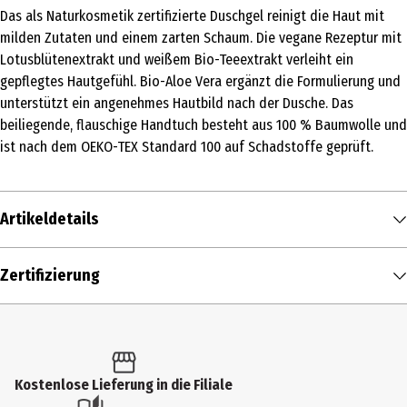
Das als Naturkosmetik zertifizierte Duschgel reinigt die Haut mit
milden Zutaten und einem zarten Schaum. Die vegane Rezeptur mit
Lotusblütenextrakt und weißem Bio-Teeextrakt verleiht ein
gepflegtes Hautgefühl. Bio-Aloe Vera ergänzt die Formulierung und
unterstützt ein angenehmes Hautbild nach der Dusche. Das
beiliegende, flauschige Handtuch besteht aus 100 % Baumwolle und
ist nach dem OEKO-TEX Standard 100 auf Schadstoffe geprüft.
Artikeldetails
Inhalt
Zertifizierung
1 Stk.
Produkttyp
Duschgel
Kostenlose Lieferung in die Filiale
Einsatzbereich