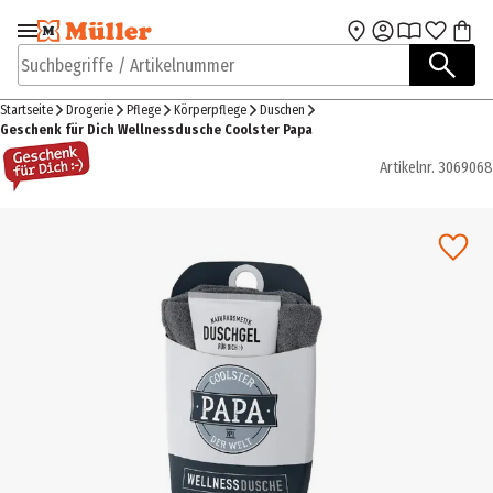
Zur Navigation
Zum Hauptinhalt
springen
springen
Suchbegriffe / Artikelnummer
Startseite
Drogerie
Pflege
Körperpflege
Duschen
Geschenk für Dich Wellnessdusche Coolster Papa
Artikelnr.
3069068