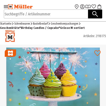
Zur Navigation
Zum Hauptinhalt
springen
springen
Suchbegriffe / Artikelnummer
Startseite
Schreibwaren
Bastelbedarf
Geschenkverpackungen
Geschenktüte"Birthday Candles / Cupcake"Grösse M sortiert
Artikelnr.
2118175