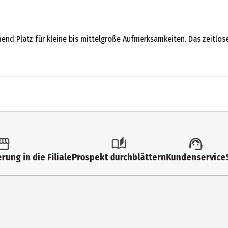
end Platz für kleine bis mittelgroße Aufmerksamkeiten. Das zeitlose
1 Stk.
Geschenkverpackungen
rung in die Filiale
Prospekt durchblättern
Kundenservice
NS2638-2-MEDIUM
25 cm
10 cm
Müller Handels GmbH&Co. 