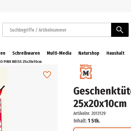
Zur Navigation springen
Zum Hauptinhalt springen
Suchbegriffe / Artikelnummer
ren
Schreibwaren
Multi-Media
Naturshop
Haushalt
O PINK WEISS 25x20x10cm
Geschenktüt
25x20x10cm
Artikelnr.
2013129
Inhalt:
1 Stk.