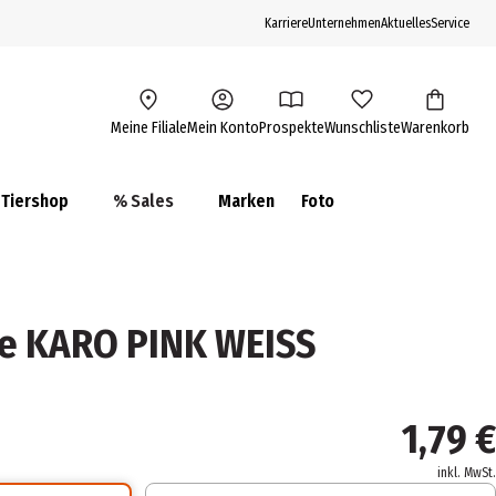
Karriere
Unternehmen
Aktuelles
Service
Meine Filiale
Mein Konto
Prospekte
Wunschliste
Warenkorb
Tiershop
% Sales
Marken
Foto
e KARO PINK WEISS
1,79 €
inkl. MwSt.