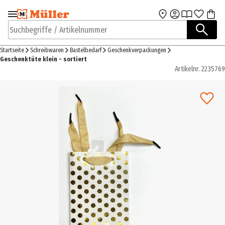
Zur Navigation
Zum Hauptinhalt
springen
springen
Suchbegriffe / Artikelnummer
Startseite
Schreibwaren
Bastelbedarf
Geschenkverpackungen
Geschenktüte klein - sortiert
Artikelnr.
2235769