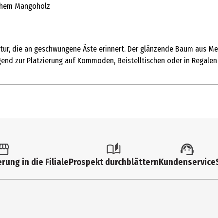
ichem Mangoholz
uktur, die an geschwungene Äste erinnert. Der glänzende Baum aus M
gend zur Platzierung auf Kommoden, Beistelltischen oder in Regalen 
1 Stk.
Keramikfiguren
rung in die Filiale
Prospekt durchblättern
Kundenservice
38 cm
37 cm
8 cm