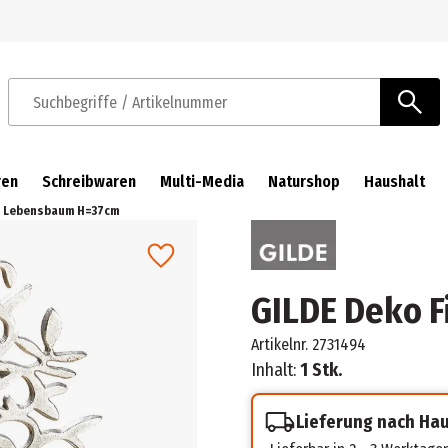
Zur Navigation springen
Zum Hauptinhalt springen
Suchbegriffe / Artikelnummer
ren
Schreibwaren
Multi-Media
Naturshop
Haushalt
r Lebensbaum H=37cm
GILDE Deko 
Artikelnr.
2731494
Inhalt:
1 Stk.
Lieferung nach Ha