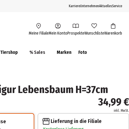
Karriere
Unternehmen
Aktuelles
Service
Meine Filiale
Mein Konto
Prospekte
Wunschliste
Warenkorb
Tiershop
% Sales
Marken
Foto
Figur Lebensbaum H=37cm
34,99 €
inkl. MwSt.
Lieferung in die Filiale
use