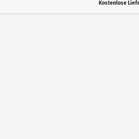
Kostenlose Liefe
Gewicht
Farbe
Höhe
Materialdetails
Hersteller
Herstelleradresse
Kontaktmöglichkeit