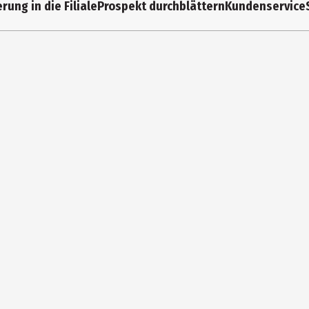
rung in die Filiale
Prospekt durchblättern
Kundenservice
570 g
Schwarz, Silberfarben
24 cm
Glas, Metall
Gilde Handwerk Macrander GmbH & Co. KG
Dingdener Str. 199, DE-46395 Bocholt
service@gildehandwerk.de