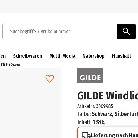
Zur Navigation springen
Zum Hauptinhalt springen
Suchbegriffe / Artikelnummer
ren
Schreibwaren
Multi-Media
Naturshop
Haushalt
 LED H=24cm
GILDE Windli
Artikelnr.
3009985
Farbe:
Schwarz, Silberfar
Inhalt:
1 Stk.
Lieferung nach Ha