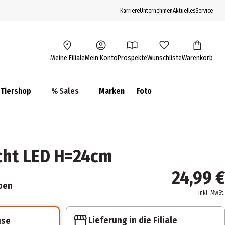
Karriere
Unternehmen
Aktuelles
Service
Meine Filiale
Mein Konto
Prospekte
Wunschliste
Warenkorb
Tiershop
% Sales
Marken
Foto
cht LED H=24cm
24,99 €
ben
inkl. MwSt.
Lieferung in die Filiale
use