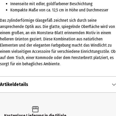
Innenseite mit edler, goldfarbener Beschichtung
Kompakte Maße von ca. 12,5 cm in Höhe und Durchmesser
Das zylinderförmige Glasgefäß zeichnet sich durch seine
ansprechende Optik aus. Die glatte, spiegelnde Oberfläche wird von
einem großen, an ein Monstera-Blatt erinnernden Motiv in einem
helleren Grünton geziert. Diese Kombination aus natürlichen
Elementen und der eleganten Farbgebung macht das Windlicht zu
einem vielseitigen Accessoire für verschiedene Einrichtungsstile. Ob
auf dem Tisch, einer Kommode oder dem Fensterbrett platziert, es
sorgt für ein behagliches Ambiente.
Artikeldetails
Inhalt
1 Stk.
Produkttyp
Kostenlose Lieferung in die Filiale