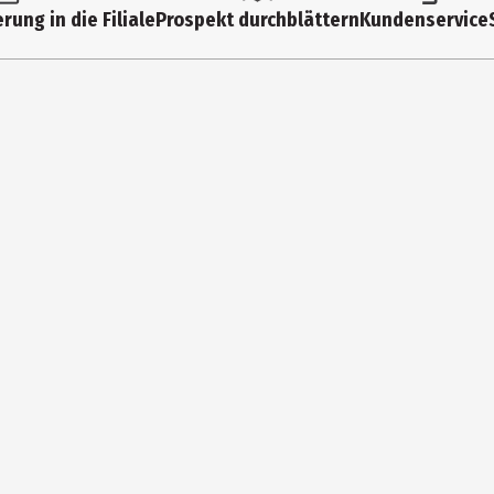
rung in die Filiale
Prospekt durchblättern
Kundenservice
ua, Sodium Oleate, Sodium Palmitate, Sucrose, Sorbitol, Sodium Laura
cón