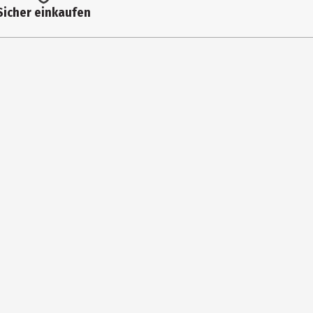
Sicher einkaufen
te, Glycerin, Sodium Chloride, Tetrasodicum, EDTA, Parfum, CI,