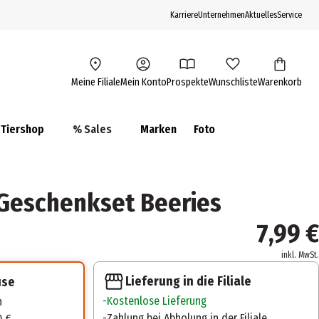
Karriere
Unternehmen
Aktuelles
Service
Meine Filiale
Mein Konto
Prospekte
Wunschliste
Warenkorb
Tiershop
% Sales
Marken
Foto
Geschenkset Beeries
7,99 €
inkl. MwSt.
Lieferung in die Filiale
use
Kostenlose Lieferung
n
Zahlung bei Abholung in der Filiale
0 €