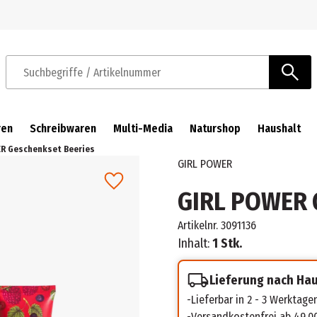
Zur Navigation springen
Zum Hauptinhalt springen
Suchbegriffe / Artikelnummer
ren
Schreibwaren
Multi-Media
Naturshop
Haushalt
ER Geschenkset Beeries
GIRL POWER
GIRL POWER 
Artikelnr.
3091136
Inhalt:
1 Stk.
Lieferung nach Ha
Lieferbar in 2 - 3 Werktage
Versandkostenfrei ab 49,0