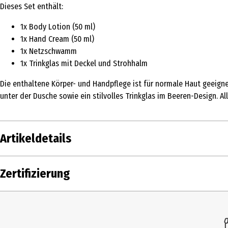
Dieses Set enthält:
1x Body Lotion (50 ml)
1x Hand Cream (50 ml)
1x Netzschwamm
1x Trinkglas mit Deckel und Strohhalm
Die enthaltene Körper- und Handpflege ist für normale Haut geeign
unter der Dusche sowie ein stilvolles Trinkglas im Beeren-Design
Artikeldetails
Inhalt
1 Stk.
Zertifizierung
Produkttyp
Körperlotion
Dermatologisch
Ja
getestet