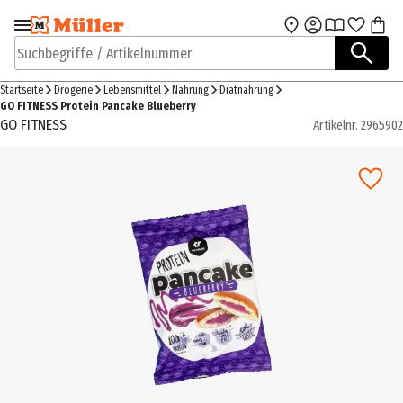
Zur Navigation
Zum Hauptinhalt
springen
springen
Suchbegriffe / Artikelnummer
Startseite
Drogerie
Lebensmittel
Nahrung
Diätnahrung
GO FITNESS Protein Pancake Blueberry
GO FITNESS
Artikelnr.
2965902