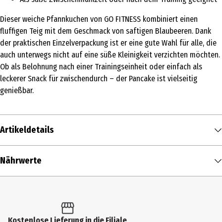
Dieser weiche Pfannkuchen von GO FITNESS kombiniert einen
fluffigen Teig mit dem Geschmack von saftigen Blaubeeren. Dank
der praktischen Einzelverpackung ist er eine gute Wahl für alle, die
auch unterwegs nicht auf eine süße Kleinigkeit verzichten möchten.
Ob als Belohnung nach einer Trainingseinheit oder einfach als
leckerer Snack für zwischendurch – der Pancake ist vielseitig
genießbar.
Artikeldetails
Inhalt
Nährwerte
50 g
Nährwerte je
100 g
Produkttyp
Brennwert
328 kcal / 1.372 kJ
Sonstiges
Fett in g
14 g
Kostenlose Lieferung in die Filiale