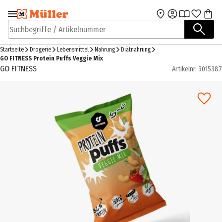
Zur Navigation
Zum Hauptinhalt
springen
springen
Suchbegriffe / Artikelnummer
Startseite
Drogerie
Lebensmittel
Nahrung
Diätnahrung
GO FITNESS Protein Puffs Veggie Mix
GO FITNESS
Artikelnr.
3015387