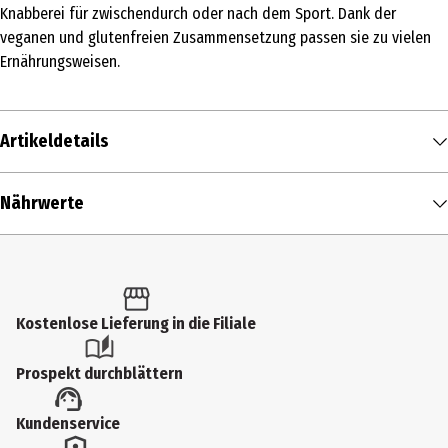
Knabberei für zwischendurch oder nach dem Sport. Dank der
veganen und glutenfreien Zusammensetzung passen sie zu vielen
Ernährungsweisen.
Artikeldetails
Inhalt
Nährwerte
50 g
Nährwerte je
100 g
Produkttyp
Brennwert
312 kcal / 1.305 kJ
Sonstiges
Fett in g
12 g
Kostenlose Lieferung in die Filiale
Zutaten
- davon gesättigte Fettsäuren in g
1 g
Linsenmehl, Erbsenprotein, Kichererbsenmehl, Sonnenblumenöl,
Prospekt durchblättern
Inulin, pflanzliche Gewürze [Gewürze (Zwiebelpulver,
Kohlenhydrate in g
34 g
Knoblauchpulver, SELLERIEpulver, Petersilienpulver), Salz,
- davon Zucker in g
0 g
Kundenservice
Zitronensäure, Farbstoffe (Paprikaextrakt)], Salz