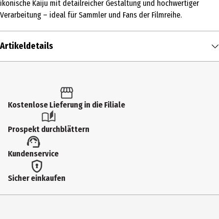
ikonische Kaiju mit detailreicher Gestaltung und hochwertiger
Verarbeitung – ideal für Sammler und Fans der Filmreihe.
Artikeldetails
Inhalt
1 Stk.
Produkttyp
Kostenlose Lieferung in die Filiale
Spiel- & Sammelfiguren
Prospekt durchblättern
Altersempfehlung ab
Kundenservice
14 Jahre
Artikelnummer des Herstellers
Sicher einkaufen
CT92457
Hersteller