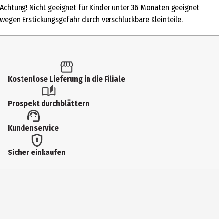
Achtung! Nicht geeignet für Kinder unter 36 Monaten geeignet
Produkttyp
wegen Erstickungsgefahr durch verschluckbare Kleinteile.
Sonstige Spielpuppen
Altersempfehlung ab
3 Jahre
Kostenlose Lieferung in die Filiale
Artikelnummer des Herstellers
2690345
Prospekt durchblättern
Hersteller
Kundenservice
Götz Puppenmanufaktur Int. GmbH
Herstelleradresse
Sicher einkaufen
Einberger Str. 113 96472 Rödental
Kontaktmöglichkeit
https://www.goetz-puppen.de/