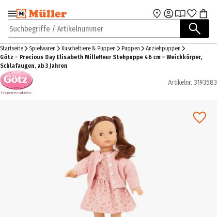
Zur Navigation
Zum Hauptinhalt
springen
springen
Suchbegriffe / Artikelnummer
Startseite
Spielwaren
Kuscheltiere & Puppen
Puppen
Anziehpuppen
Götz - Precious Day Elisabeth Millefleur Stehpuppe 46 cm – Weichkörper,
Schlafaugen, ab 3 Jahren
Artikelnr.
3193583