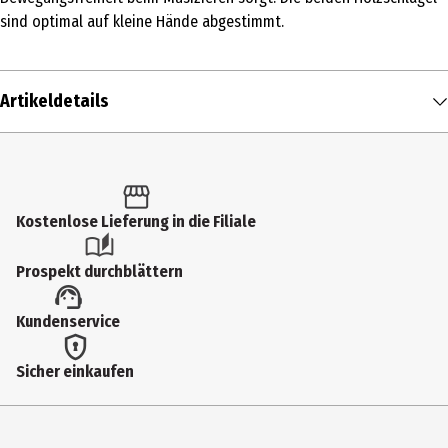
sind optimal auf kleine Hände abgestimmt.
Artikeldetails
Inhalt
1 Stk.
Produkttyp
Kostenlose Lieferung in die Filiale
Kindergarten
Prospekt durchblättern
Altersempfehlung ab
Kundenservice
3 Jahre
Artikelnummer des Herstellers
Sicher einkaufen
61852
Hersteller