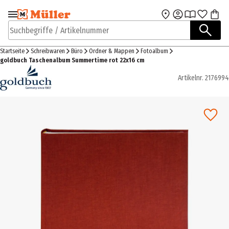
Zur Navigation
Zum Hauptinhalt
springen
springen
Suchbegriffe / Artikelnummer
Startseite
Schreibwaren
Büro
Ordner & Mappen
Fotoalbum
goldbuch Taschenalbum Summertime rot 22x16 cm
Artikelnr.
2176994