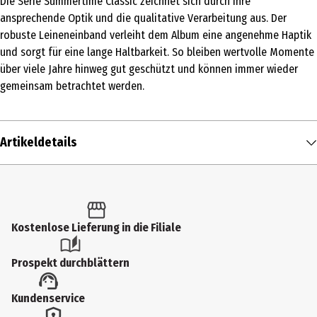
Die Serie Summertime Classic zeichnet sich durch ihre
ansprechende Optik und die qualitative Verarbeitung aus. Der
robuste Leineneinband verleiht dem Album eine angenehme Haptik
und sorgt für eine lange Haltbarkeit. So bleiben wertvolle Momente
über viele Jahre hinweg gut geschützt und können immer wieder
gemeinsam betrachtet werden.
Artikeldetails
Inhalt
1 Stk.
Produkttyp
Kostenlose Lieferung in die Filiale
Fotoalbum
Prospekt durchblättern
Lieferumfang
Kundenservice
36 Seiten