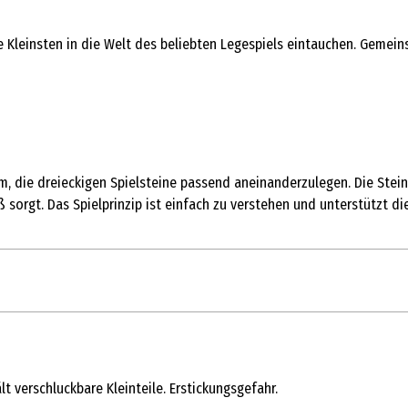
e Kleinsten in die Welt des beliebten Legespiels eintauchen. Gemei
um, die dreieckigen Spielsteine passend aneinanderzulegen. Die Ste
aß sorgt. Das Spielprinzip ist einfach zu verstehen und unterstützt 
1 Stk.
Familienspiele
t verschluckbare Kleinteile. Erstickungsgefahr.