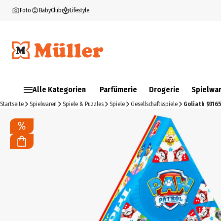
Foto
BabyClub
Lifestyle
Alle Kategorien
Parfümerie
Drogerie
Spielwa
Startseite
Spielwaren
Spiele & Puzzles
Spiele
Gesellschaftsspiele
Goliath 93165