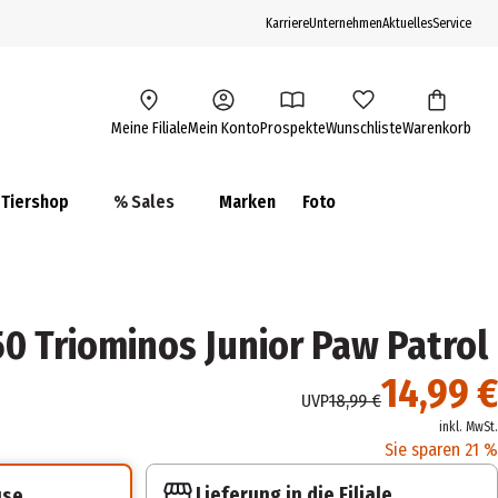
Karriere
Unternehmen
Aktuelles
Service
Meine Filiale
Mein Konto
Prospekte
Wunschliste
Warenkorb
Tiershop
% Sales
Marken
Foto
0 Triominos Junior Paw Patrol
14,99 €
UVP
18,99 €
inkl. MwSt.
Sie sparen 21 %
Lieferung in die Filiale
use