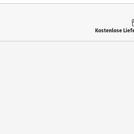
Altersempfehlung ab
Zielgruppe
Hersteller
Kostenlose Liefe
Herstelleradresse
Kontaktmöglichkeit