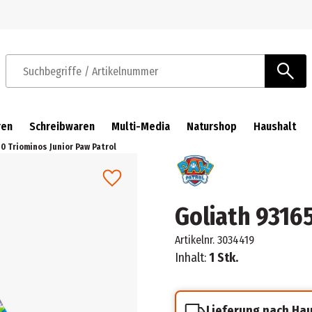
Zur Navigation springen
Zum Hauptinhalt springen
Suchbegriffe / Artikelnummer
ren
Schreibwaren
Multi-Media
Naturshop
Haushalt
0 Triominos Junior Paw Patrol
Goliath 93165
Artikelnr.
3034419
Inhalt:
1 Stk.
Lieferung nach Ha