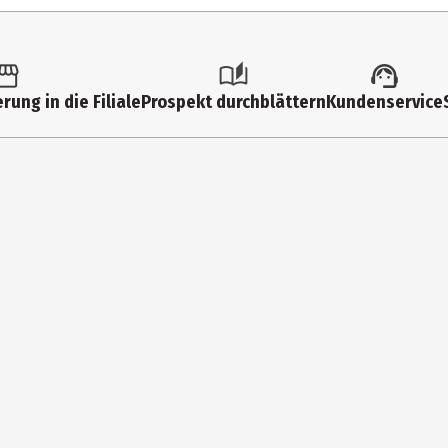
3 Jahre
Kindergartenkinder|Grundschüler
Goliath B.V.
rung in die Filiale
Prospekt durchblättern
Kundenservice
Vijzelpad 80, 8051 KR Hattem
https://www.goliathgames.com/