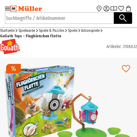
Zur Navigation
Zum Hauptinhalt
springen
springen
Suchbegriffe / Artikelnummer
Startseite
Spielwaren
Spiele & Puzzles
Spiele
Actionspiele
Goliath Toys - Flughörnchen Flotte
Artikelnr.
3108632