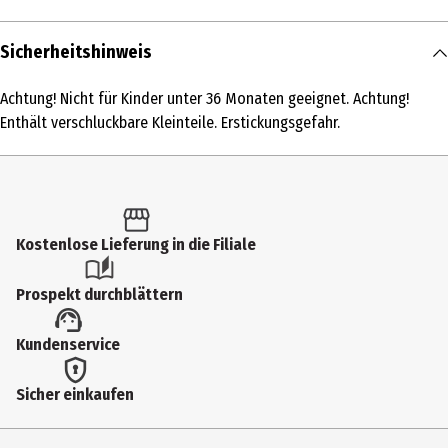
Inhalt
Sicherheitshinweis
1 Stk.
Achtung! Nicht für Kinder unter 36 Monaten geeignet. Achtung!
Produkttyp
Enthält verschluckbare Kleinteile. Erstickungsgefahr.
Aktionsspiele
Altersempfehlung ab
6 Jahre
Kostenlose Lieferung in die Filiale
Artikelnummer des Herstellers
935289
Prospekt durchblättern
Hersteller
Kundenservice
Goliath B.V.
Herstelleradresse
Sicher einkaufen
Vijzelpad 80, 8051 KR Hattem